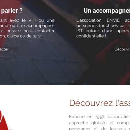
 parler ?
Un accompagne
vant avec le VIH ou une
L'association ENVIE a
parler ou être accompagné-
personnes touchées par le
us pouvez nous contacter
IST autour d'une approc
n, d'aide ou de suivi.
confidentielle !
acter
Découvri
Découvrez l'as
Fondée en 1997, l’associatio
approche globale et compl
personnes et de leur-e-s p