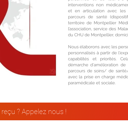
interventions non médicame
et en articulation avec les
parcours de santé (dispositif
territoire de Montpellier Méd
l’association, service des Mala
du CHU de Montpellier, domici
Nous élaborons avec les pe
personnalisés à partir de l'exp
capabilités et priorités. C
démarche d'amélioration de l
parcours de soins/ de santé/
avec la prise en charge médica
paramédicale et sociale.
e reçu ? Appelez nous !