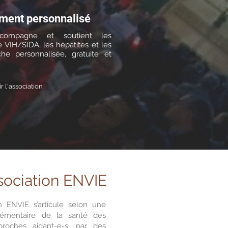
ment personnalisé
ccompagne et soutient les
 VIH/SIDA, les hépatites et les
he personnalisée, gratuite et
r l'association
sociation ENVIE
n ENVIE s’articule selon une
émentaire de la santé des
roches aidant-e-s, par des